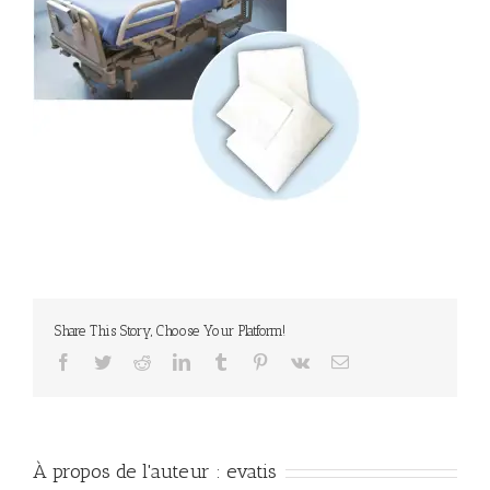
Share This Story, Choose Your Platform!
Facebook
Twitter
Reddit
LinkedIn
Tumblr
Pinterest
Vk
Email
À propos de l'auteur :
evatis