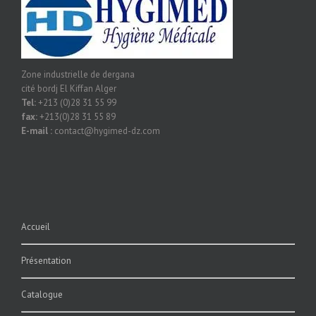
Zone industrielle de dergana
cité bordj El Kiffan Alger
Tel:
+213 (0)28 31 55 99
fax:
+213(0)28 31 55 89
E-mail :
contact@hygimed-dz.com
Accueil
Présentation
Catalogue