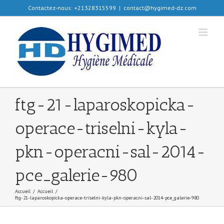
Passer
Contactez-nous: +21328315599
|
contact@hygimed-dz.com
au
contenu
ftg-21-laparoskopicka-
operace-triselni-kyla-
pkn-operacni-sal-2014-
pce_galerie-980
Accueil
/
Accueil
/
ftg-21-laparoskopicka-operace-triselni-kyla-pkn-operacni-sal-2014-pce_galerie-980