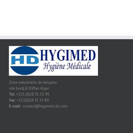
Zone industrielle de dergana
cité bordj El Kiffan Alger
Tel:
+213 (0)28 31 55 99
fax:
+213(0)28 31 55 89
E-mail :
contact@hygimed-dz.com