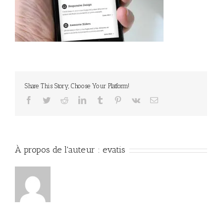
Share This Story, Choose Your Platform!
Facebook
Twitter
Reddit
LinkedIn
Tumblr
Pinterest
Vk
Email
À propos de l'auteur :
evatis